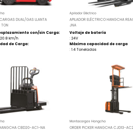
cha
Apilador Eléctrico
ARGAS DUAL/GAS LLANTA
APILADOR ELÉCTRICO HANGCHA RE
5 TON
JNA
esplazamiento con/sin Carga:
Voltaje de batería
 – 20.8 km/h
: 24V
dad de Carga:
Máxima capacidad de carga
: 1.4 Toneladas
cha
Montacargas Hangcha
O HANGCHA CBD20-AC1-NA
ORDER PICKER HANGCHA CJD13-AC