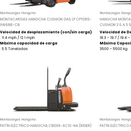
Montacargas Hangcha
Montacargas Hang
MONTACARGAS HANGCHA CUSHION GAS LP CPYD55-
HANGCHA MONTAC
XW68B-CB
CUSHION 3.5 A 5.
Velocidad de desplazamiento (con/sin carga)
Velocidad de D
: 11.4 mph / 12.1 mph
18.3 – 19.7 / 19.4
Máxima capacidad de carga
Máxima Capaci
: 5.5 Toneladas
3500 – 5500 kg
Montacargas Hangcha
Montacargas Hang
PATÍN ELÉCTRICO HANGCHA CBD36-AC1S-NA (RIDER)
PATÍN ELÉCTRIC