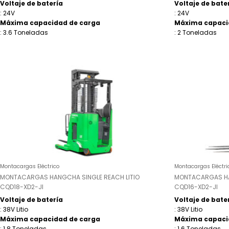
Voltaje de batería
Voltaje de bate
: 24V
: 24V
Máxima capacidad de carga
Máxima capaci
: 3.6 Toneladas
: 2 Toneladas
Montacargas Eléctrico
Montacargas Eléctri
MONTACARGAS HANGCHA SINGLE REACH LITIO
MONTACARGAS HA
CQD18-XD2-JI
CQD16-XD2-JI
Voltaje de batería
Voltaje de bate
: 38V Litio
: 38V Litio
Máxima capacidad de carga
Máxima capaci
: 1.8 Toneladas
: 1.6 Toneladas