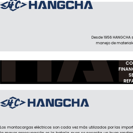
Desde 1956 HANGCHA s
manejo de material
CO
FINAN
S
REF
Los montacargas eléctricos son cada vez más utilizados por las import
la mayor preocupación es la batería, pues se necesita un buen rendi