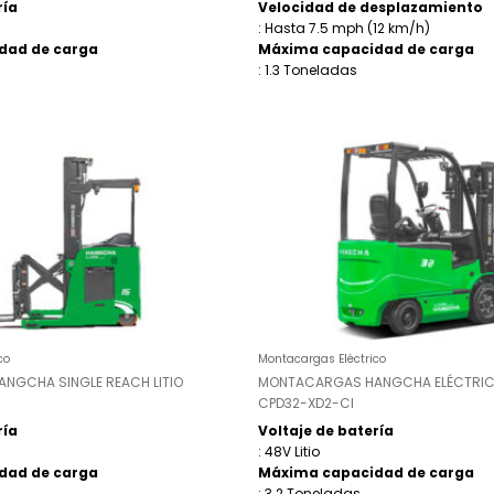
ría
Velocidad de desplazamiento
: Hasta 7.5 mph (12 km/h)
dad de carga
Máxima capacidad de carga
: 1.3 Toneladas
co
Montacargas Eléctrico
NGCHA SINGLE REACH LITIO
MONTACARGAS HANGCHA ELÉCTRICO
CPD32-XD2-CI
ría
Voltaje de batería
: 48V Litio
dad de carga
Máxima capacidad de carga
: 3.2 Toneladas