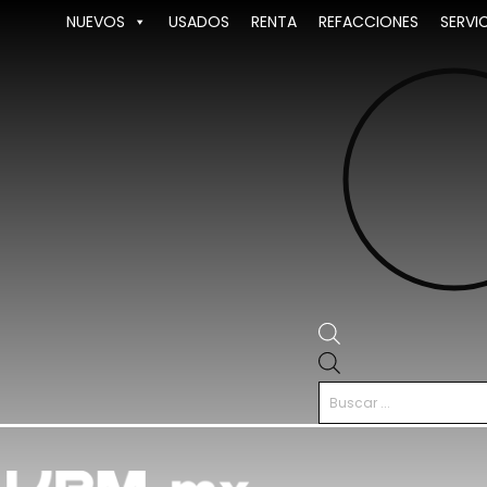
Ir
NUEVOS
USADOS
RENTA
REFACCIONES
SERVI
al
contenido
Búsqueda
de
productos