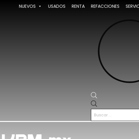
Ir
NUEVOS
USADOS
RENTA
REFACCIONES
SERVI
al
contenido
Búsqueda
de
productos