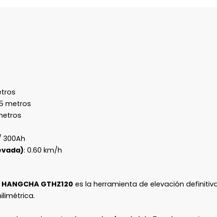
etros
95 metros
 metros
 / 300Ah
evada)
: 0.60 km/h
A HANGCHA GTHZ120
es la herramienta de elevación definiti
limétrica.