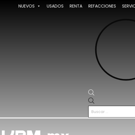
Ir
NUEVOS
USADOS
RENTA
REFACCIONES
SERVI
al
contenido
Búsqueda
de
productos