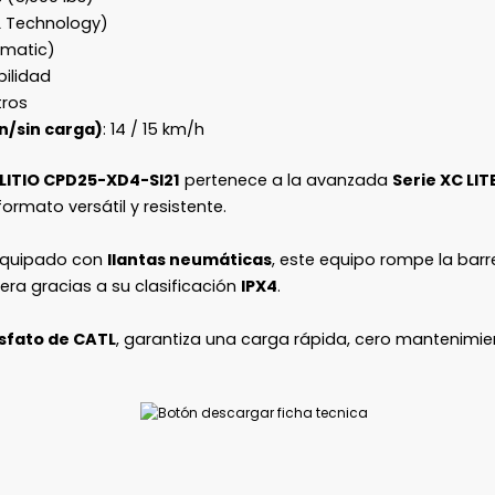
TL Technology)
umatic)
bilidad
tros
n/sin carga)
: 14 / 15 km/h
TIO CPD25-XD4-SI21
pertenece a la avanzada
Serie XC LIT
formato versátil y resistente.
equipado con
llantas neumáticas
, este equipo rompe la barre
gera gracias a su clasificación
IPX4
.
osfato de CATL
, garantiza una carga rápida, cero mantenimien