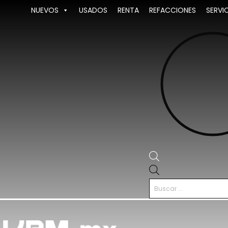
Ir
NUEVOS
USADOS
RENTA
REFACCIONES
SERVI
al
contenido
Búsqueda
de
productos