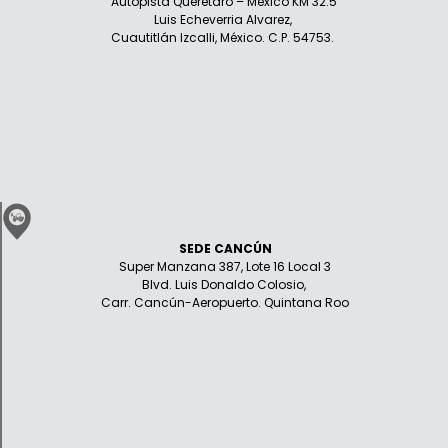
Autopista Querétaro – México KM 32.5
Luis Echeverria Alvarez,
Cuautitlán Izcalli, México. C.P. 54753.
SEDE CANCÚN
Super Manzana 387, Lote 16 Local 3
Blvd. Luis Donaldo Colosio,
Carr. Cancún-Aeropuerto. Quintana Roo