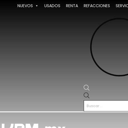
Ir
NUEVOS
USADOS
RENTA
REFACCIONES
SERVI
al
contenido
Búsqueda
de
productos