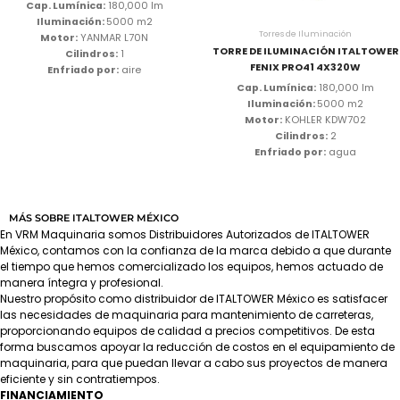
Cap. Lumínica:
180,000 lm
Iluminación:
5000 m2
Torres de Iluminación
Motor:
YANMAR L70N
TORRE DE ILUMINACIÓN ITALTOWER
Cilindros:
1
FENIX PRO41 4X320W
Enfriado por:
aire
Cap. Lumínica:
180,000 lm
Iluminación:
5000 m2
Motor:
KOHLER KDW702
Cilindros:
2
Enfriado por:
agua
MÁS SOBRE ITALTOWER MÉXICO
En VRM Maquinaria somos Distribuidores Autorizados de ITALTOWER
México, contamos con la confianza de la marca debido a que durante
el tiempo que hemos comercializado los equipos, hemos actuado de
manera íntegra y profesional.
Nuestro propósito como distribuidor de ITALTOWER México es satisfacer
las necesidades de maquinaria para mantenimiento de carreteras,
proporcionando equipos de calidad a precios competitivos. De esta
forma buscamos apoyar la reducción de costos en el equipamiento de
maquinaria, para que puedan llevar a cabo sus proyectos de manera
eficiente y sin contratiempos.
FINANCIAMIENTO