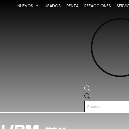
Ir
NUEVOS
USADOS
RENTA
REFACCIONES
SERVI
al
contenido
Búsqueda
de
productos