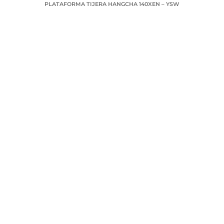
PLATAFORMA TIJERA HANGCHA 140XEN – YSW
SOLICITA TU COTIZACIÓN
Nombre
Telefono
Correo electrónico
Ciudad
Mensaje
Enviar