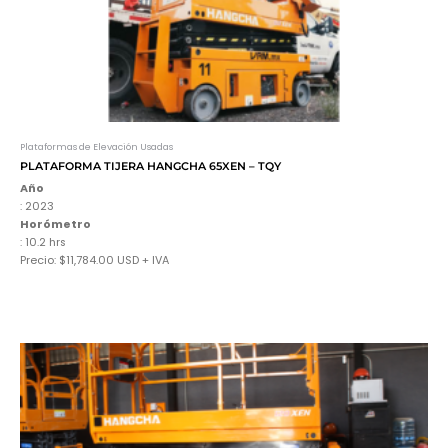
Plataformas de Elevación Usadas
PLATAFORMA TIJERA HANGCHA 65XEN – TQY
Año
: 2023
Horómetro
: 10.2 hrs
Precio: $11,784.00 USD + IVA