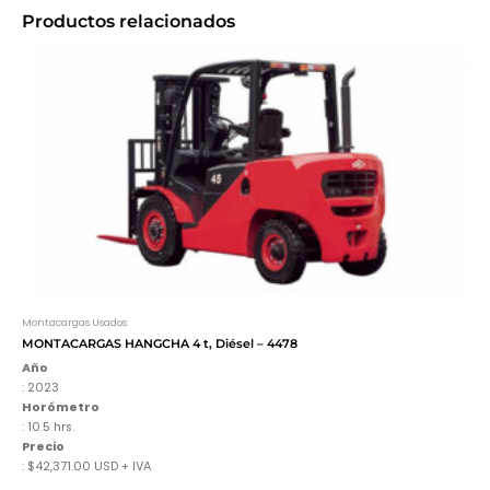
Productos relacionados
Montacargas Usados
MONTACARGAS HANGCHA 4 t, Diésel – 4478
Año
: 2023
Horómetro
: 10.5 hrs.
Precio
: $42,371.00 USD + IVA