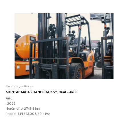
Montacargas Usados
MONTACARGAS HANGCHA 2.5 t, Dual – 4785
Año
: 2023
Horómetro: 2745.3
hrs
Precio: $14,573.00 USD + IVA