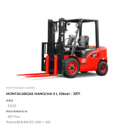
Montacargas Usados
MONTACARGAS HANGCHA 3 t, Diésel – 3371
Año
: 2022
Horómetro
:
1617
hrs
Precio:$14,418.00 USD + IVA