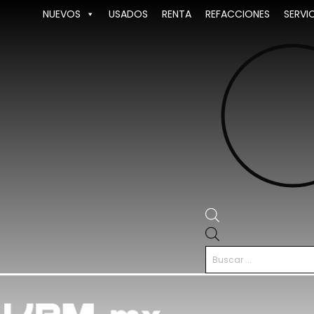
Ir
NUEVOS
USADOS
RENTA
REFACCIONES
SERVI
al
contenido
Búsqueda
de
productos