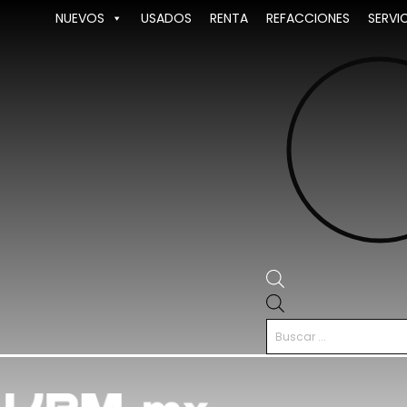
Ir
NUEVOS
USADOS
RENTA
REFACCIONES
SERVI
al
contenido
Búsqueda
de
productos