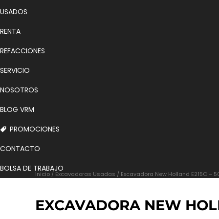
USADOS
RENTA
REFACCIONES
SERVICIO
NOSOTROS
BLOG VRM
PROMOCIONES
CONTACTO
BOLSA DE TRABAJO
Inicio
/
Excavadoras Usadas
/ Excavadora New Holland E215C – 5
EXCAVADORA NEW HOLLA