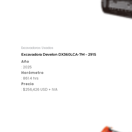
Excavadoras Usadas
Excavadora Develon DX360LCA-7M – 2915
Año
: 2025
Horómetro
: 861.4 hrs
Precio
: $256,426 USD + IVA