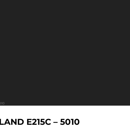
010
ND E215C – 5010