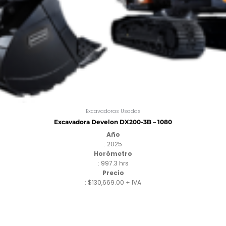
Excavadoras Usadas
Excavadora Develon DX200-3B – 1080
Año
: 2025
Horómetro
: 997.3 hrs
Precio
: $130,669.00 + IVA