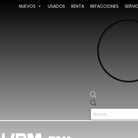
Ir
NUEVOS
USADOS
RENTA
REFACCIONES
SERVI
al
contenido
Búsqueda
de
productos