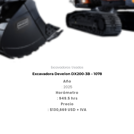
Excavadoras Usadas
Excavadora Develon DX200-3B – 1078
Año
: 2025
Horómetro
: 949.5 hrs
Precio
: $130,669 USD + IVA