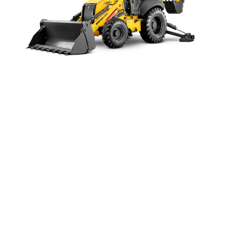
RETROEXCAVADORA NEW HOLLAND B80C – 9189
SOLICITA TU COTIZACIÓN
Nombre
Telefono
Correo electrónico
Ciudad
Mensaje