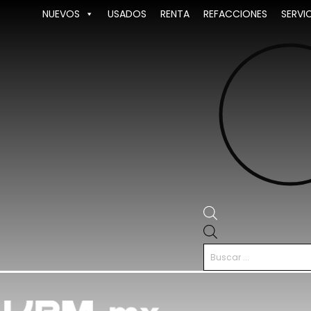
Ir
NUEVOS
USADOS
RENTA
REFACCIONES
SERVI
al
contenido
Búsqueda
de
productos