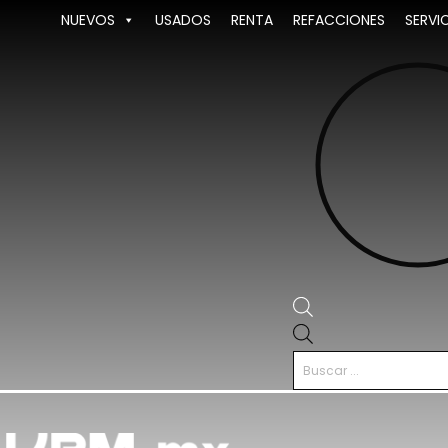
Ir
NUEVOS
USADOS
RENTA
REFACCIONES
SERVI
al
contenido
Búsqueda
de
productos