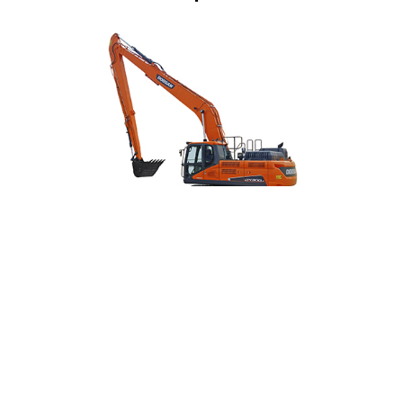
DEVELON DX300LCA-SLR 30.9 TON
SOLICITA TU COTIZACIÓN
Nombre
Telefono