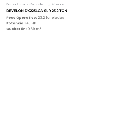
Excavadoras con Brazo de Largo Alcance
DEVELON DX225LCA-SLR 23.2 TON
Peso Operativo:
23.2 toneladas
Potencia:
148 HP
Cucharón:
0.39 m3