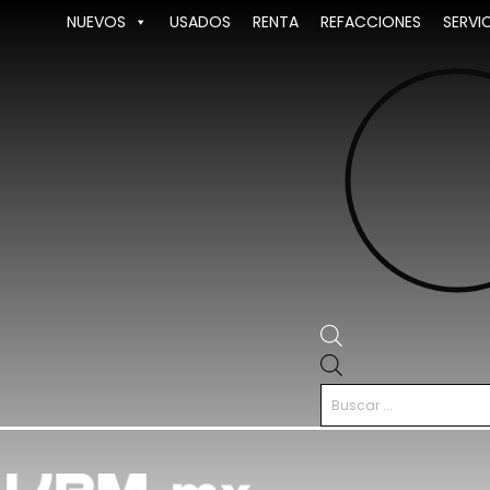
Ir
NUEVOS
USADOS
RENTA
REFACCIONES
SERVI
al
contenido
Búsqueda
de
productos