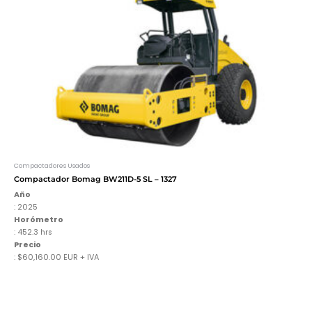
Compactadores Usados
Compactador Bomag BW211D-5 SL – 1327
Año
: 2025
Horómetro
: 452.3 hrs
Precio
: $60,160.00 EUR + IVA