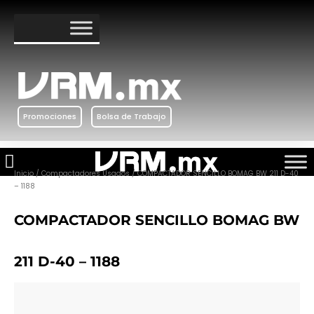
Ir
al
contenido
Promociones
Bolsa de Trabajo
Inicio
/
Compactadores Usados
/ COMPACTADOR SENCILLO BOMAG BW 211 D-40
– 1188
COMPACTADOR SENCILLO BOMAG BW
211 D-40 – 1188