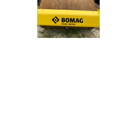
COMPACTADOR SENCILLO BOMAG BW 211 D-40 – 1188
SOLICITA TU COTIZACIÓN
Nombre
Telefono
Correo electrónico
Ciudad
Mensaje