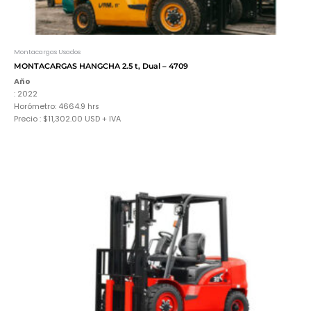
Montacargas Usados
MONTACARGAS HANGCHA 2.5 t, Dual – 4709
Año
: 2022
Horómetro: 4664.9
hrs
Precio : $11,302.00 USD + IVA