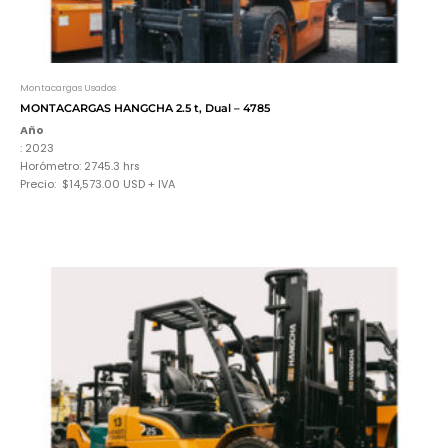
Montacargas Usados
MONTACARGAS HANGCHA 2.5 t, Dual – 4785
Año
: 2023
Horómetro: 2745.3
hrs
Precio: $14,573.00 USD + IVA