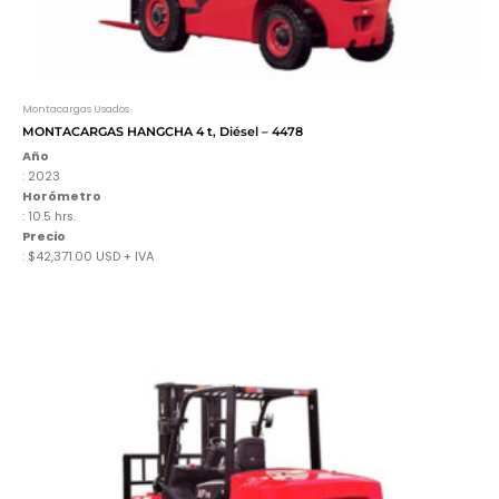
Montacargas Usados
MONTACARGAS HANGCHA 4 t, Diésel – 4478
Año
: 2023
Horómetro
: 10.5 hrs.
Precio
: $42,371.00 USD + IVA